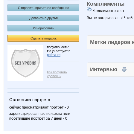
Комплименты
Отправить приватное сообщение
Комплиментов нет.
Вы не авторизованы! Чтоб
Добавить в друзья
Игнорировать
Сделать подарок
Метки лидеров
популярность:
Не участвует в
рейтинге
Интервью
Как получить
уровень?
Статистика портрета:
сейчас просматривают портрет - 0
зарегистрированные пользователи
посетившие портрет за 7 дней - 0